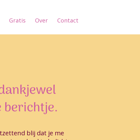
Gratis
Over
Contact
 dankjewel
e berichtje.
tzettend blij dat je me