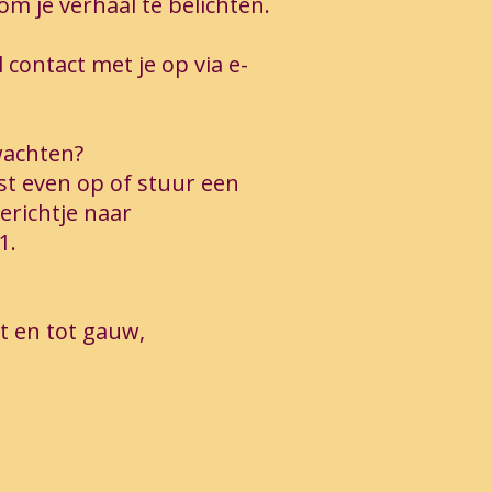
om je verhaal te belichten.
 contact met je op via e-
wachten?
st even op of stuur een
richtje naar
1.
 en tot gauw,